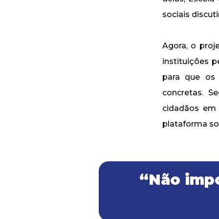
sociais discut
Agora, o pro
instituições 
para que os 
concretas. Se
cidadãos em 
plataforma soc
“Não impo