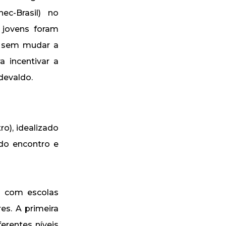
c-Brasil) no
 jovens foram
 sem mudar a
 incentivar a
devaldo.
o), idealizado
 do encontro e
na com escolas
es. A primeira
erentes níveis