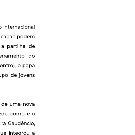
o internacional
nicação podem
a partilha de
erramento do
ontro), o papa
upo de jovens
o de uma nova
ede, como é o
ira Gaudêncio,
ue integrou a