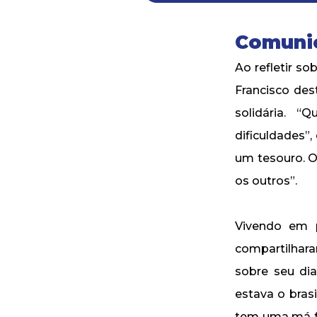
Comuni
Ao refletir s
Francisco de
solidária. 
dificuldades”,
um tesouro. O 
os outros”.
Vivendo em p
compartilhara
sobre seu dia
estava o bras
tem uma má fo