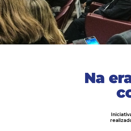
Na era
c
Iniciati
realizad