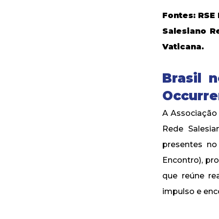
Fontes: RSE 
Salesiano R
Vaticana.
Brasil 
Occurre
A Associação 
Rede Salesia
presentes no
Encontro), pro
que reúne rea
impulso e enc