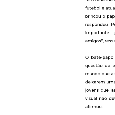
futebol e atu
brincou o pap
respondeu P
importante l
amigos”, ressa
O bate-papo
questão de e
mundo que ass
deixarem uma
jovens que, a
visual não de
afirmou.