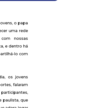
jovens, o papa
ecer uma rede
s com nossas
xa, e dentro há
partilhá-lo com
ia, os jovens
ortes, falaram
participantes,
 paulista, que
ue adora jogar