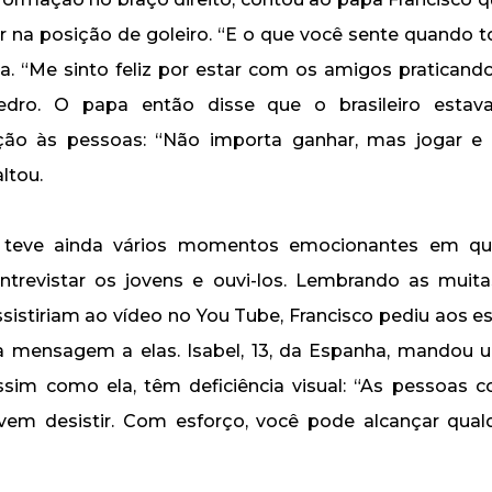
ar na posição de goleiro. “E o que você sente quando 
a. “Me sinto feliz por estar com os amigos praticand
edro. O papa então disse que o brasileiro esta
ição às pessoas: “Não importa ganhar, mas jogar e
ltou.
 teve ainda vários momentos emocionantes em qu
ntrevistar os jovens e ouvi-los. Lembrando as muit
istiriam ao vídeo no You Tube, Francisco pediu aos e
 mensagem a elas. Isabel, 13, da Espanha, mandou 
ssim como ela, têm deficiência visual: “As pessoas c
vem desistir. Com esforço, você pode alcançar qualq