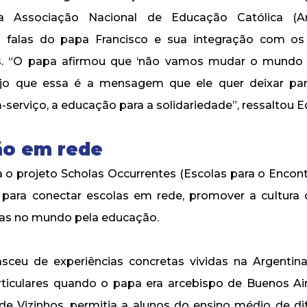
a Associação Nacional de Educação Católica (Ane
s falas do papa Francisco e sua integração com os
s. “O papa afirmou que ‘não vamos mudar o mundo
ejo que essa é a mensagem que ele quer deixar para
serviço, a educação para a solidariedade”, ressaltou E
ão em rede
a o projeto Scholas Occurrentes (Escolas para o Encontr
 para conectar escolas em rede, promover a cultura
as no mundo pela educação.
nasceu de experiências concretas vividas na Argenti
rticulares quando o papa era arcebispo de Buenos Air
 de Vizinhos, permitia a alunos do ensino médio de dif