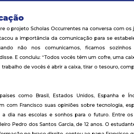
cação
obre o projeto Scholas Occurrentes na conversa com os 
stacou a importância da comunicação para se estabel
“Quando não nos comunicamos, ficamos sozinho
 disse. E concluiu: “Todos vocês têm um cofre, uma cai
trabalho de vocês é abrir a caixa, tirar o tesouro, com
aíses como Brasil, Estados Unidos, Espanha e Índ
m com Francisco suas opiniões sobre tecnologia, esp
 a dia nas escolas e sonhos para o futuro. Entre os 
ileiro Pedro dos Santos Garcia, de 12 anos. O estudante
rmação no braço direito, contou ao papa Francisco q