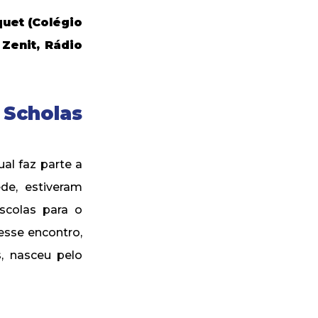
quet (Colégio
Zenit, Rádio
 Scholas
al faz parte a
de, estiveram
scolas para o
desse encontro,
s, nasceu pelo