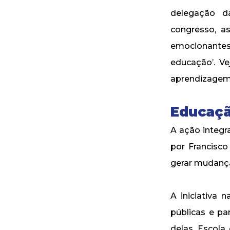
delegação d
congresso, a
emocionante
educação’. V
aprendizagem-
Educaç
A ação integr
por Francisco
gerar mudanç
A iniciativa 
públicas e pa
delas, Escola