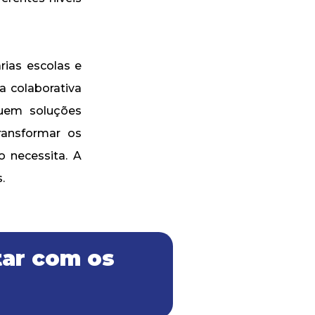
ias escolas e
a colaborativa
quem soluções
transformar os
 necessita. A
.
tar com os