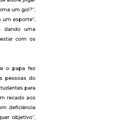
toma um gol?”,
o um esporte”,
va dando uma
 estar com os
e o papa fez
as pessoas do
studantes para
um recado aos
om deficiência
uer objetivo”,