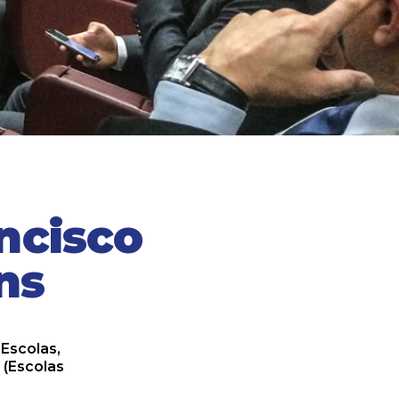
ancisco
ns
 Escolas,
 (Escolas