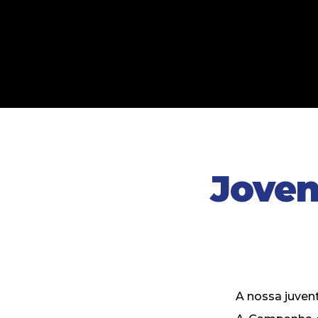
Joven
A nossa juven