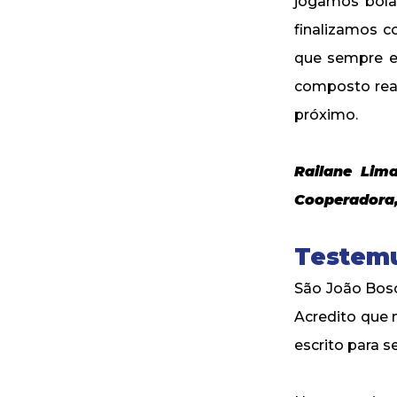
jogamos bola,
finalizamos c
que sempre es
composto rea
próximo.
Railane Lima
Cooperadora, 
Testemu
São João Bos
Acredito que 
escrito para 