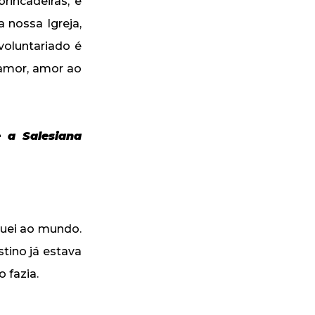
rincadeiras, e
 nossa Igreja,
voluntariado é
amor, amor ao
e a Salesiana
uei ao mundo.
tino já estava
 fazia.