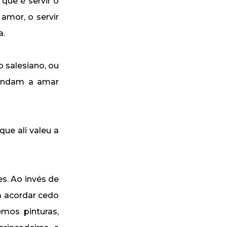
que é servir o
amor, o servir
a.
 salesiano, ou
prendam a amar
ue ali valeu a
es. Ao invés de
m acordar cedo
emos pinturas,