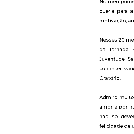
No meu primei
queria para a
motivação, am
Nesses 20 mes
da Jornada S
Juventude Sa
conhecer vá
Oratório.
Admiro muito 
amor e por no
não só deve
felicidade de