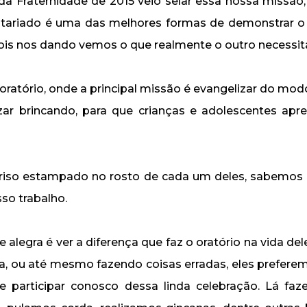
 Fraternidade de 2015 veio selar essa nossa missão, 
ntariado é uma das melhores formas de demonstrar o 
ois nos dando vemos o que realmente o outro necessit
ratório, onde a principal missão é evangelizar do modo
izar brincando, para que crianças e adolescentes a
rriso estampado no rosto de cada um deles, sabemos q
so trabalho.
alegra é ver a diferença que faz o oratório na vida del
a, ou até mesmo fazendo coisas erradas, eles prefere
e participar conosco dessa linda celebração. Lá faz