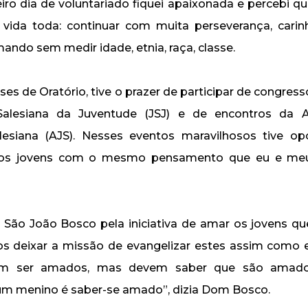
ro dia de voluntariado fiquei apaixonada e percebi qu
 vida toda: continuar com muita perseverança, carin
ando sem medir idade, etnia, raça, classe.
es de Oratório, tive o prazer de participar de congress
alesiana da Juventude (JSJ) e de encontros da A
lesiana (AJS). Nesses eventos maravilhosos tive op
rios jovens com o mesmo pensamento que eu e meu
São João Bosco pela iniciativa de amar os jovens q
s deixar a missão de evangelizar estes assim como e
m ser amados, mas devem saber que são amados
 um menino é saber-se amado”, dizia Dom Bosco.