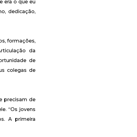
e era o que eu
ho, dedicação,
os, formações,
rticulação da
ortunidade de
s colegas de
ue precisam de
le. “Os jovens
. A primeira