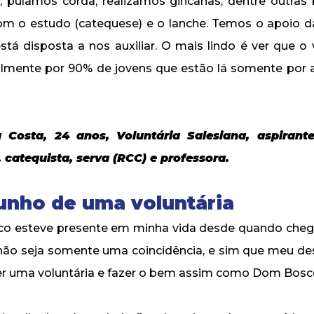
 pulamos corda, realizamos gincanas, dentre outras b
om o estudo (catequese) e o lanche. Temos o apoio da
tá disposta a nos auxiliar. O mais lindo é ver que o 
lmente por 90% de jovens que estão lá somente por 
 Costa, 24 anos, Voluntária Salesiana, aspirant
catequista, serva (RCC) e professora.
nho de uma voluntária
co esteve presente em minha vida desde quando cheg
não seja somente uma coincidência, e sim que meu des
ser uma voluntária e fazer o bem assim como Dom Bosco