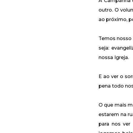
A Campanha da
outro. O volu
ao próximo, p
Temos nosso o
seja: evangel
nossa Igreja.
E ao ver o so
pena todo nos
O que mais me 
estarem na ru
para nos ver 