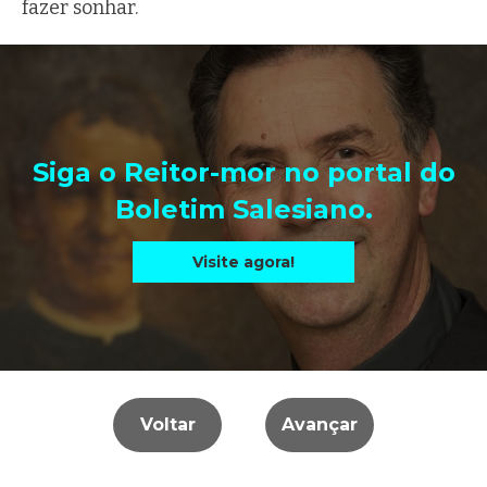
fazer sonhar.
Siga o Reitor-mor no portal do
Boletim Salesiano.
Visite agora!
Voltar
Avançar