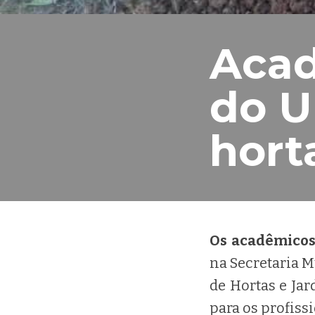
Acad
do U
hort
Os acadêmico
na Secretaria M
de Hortas e Jar
para os profiss