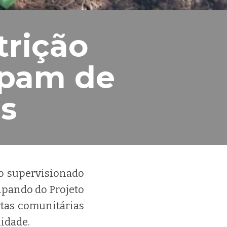
rição
ipam de
s
o supervisionado
cipando do Projeto
rtas comunitárias
nidade.