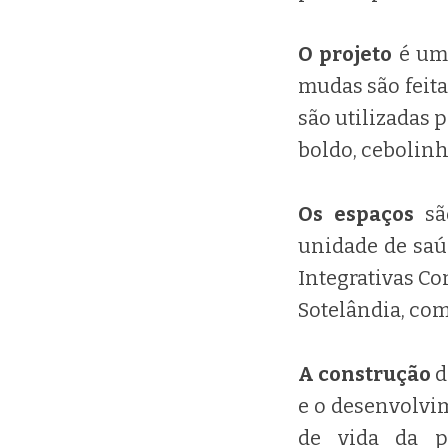
O projeto
é uma
mudas são feita
são utilizadas 
boldo, cebolinh
Os espaços
são
unidade de saúd
Integrativas Co
Sotelândia, com
A construção
d
e o desenvolvim
de vida da p