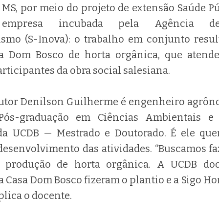
MS, por meio do projeto de extensão Saúde Pú
, empresa incubada pela Agência d
smo (S-Inova): o trabalho em conjunto res
sa Dom Bosco de horta orgânica, que atende
rticipantes da obra social salesiana.
utor Denilson Guilherme é engenheiro agrôn
ós-graduação em Ciências Ambientais e S
da UCDB — Mestrado e Doutorado. É ele que
 desenvolvimento das atividades. “Buscamos fa
a produção de horta orgânica. A UCDB do
a Casa Dom Bosco fizeram o plantio e a Sigo H
plica o docente.