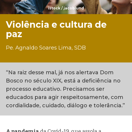
istock / jacoblund
Violência e cultura de
paz
Pe. Agnaldo Soares Lima, SDB
“Na raiz desse mal, já nos alertava Dom
Bosco no século XIX, está a deficiência no
processo educativo. Precisamos ser
educados para agir respeitosamente, com
cordialidade, cuidado, diálogo e tolerância.”
A pandemia
da Covid-19, que assola a