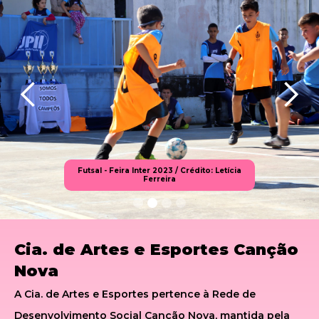
Futsal - Feira Inter 2023 / Crédito: Letícia
Ferreira
Slide 2 of 4.
Cia. de Artes e Esportes Canção
Nova
A Cia. de Artes e Esportes pertence à Rede de
Desenvolvimento Social Canção Nova, mantida pela