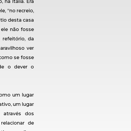
na Itália. Era
e, “no recreio,
tio desta casa
ele não fosse
refeitório, da
aravilhoso ver
 como se fosse
de o dever o
como um lugar
ativo, um lugar
 através dos
elacionar de