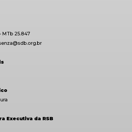
– MTb 25.847
osenza@sdb.org.br
is
ico
oura
a Executiva da RSB