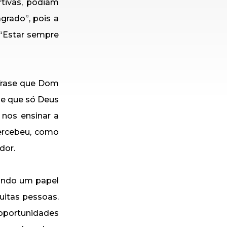
rtivas, podiam
grado”, pois a
 “Estar sempre
 frase que Dom
de que só Deus
nos ensinar a
percebeu, como
dor.
indo um papel
uitas pessoas.
 oportunidades