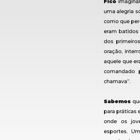
Fico
imaginan
uma alegria só
como que perd
eram batidos
dos primeiros
oração, inter
aquele que er
comandado p
chamava”.
Sabemos
que
para práticas 
onde os jov
esportes. U