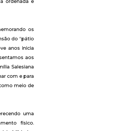
ma ordenada e
omemorando os
são do “pátio
ve anos inicia
esentamos aos
ília Salesiana
har com e para
s como meio de
ferecendo uma
ento físico.