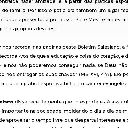
ntraída, fazer amizade, e, a partir das práticas espo
a de família. Por isso o pátio era também um lugar “sa
ntidade apresentada por nosso Pai e Mestre era esta:
rir os próprios deveres”.
r
nos recorda, nas páginas deste Boletim Salesiano, a
“Recordai-vos de que a educação é coisa do coração, e 
e, e nós não poderemos conseguir nada, se Deus não 
não nos entregar as suas chaves” (MB XVI, 447). Ele 
ra, que a prática esportiva tinha um caráter evangeliza
cisco
disse recentemente que “o esporte está assum
 importante na sociedade, moldando o dia a dia de m
e aproveitar o tempo livre, que desperta interesses e