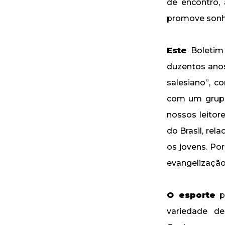
de encontro,
promove sonho
Este
Boletim
duzentos ano
salesiano”, c
com um grupo
nossos leitor
do Brasil, re
os jovens. Po
evangelização
O esporte
po
variedade d