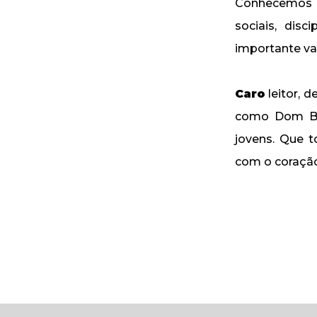
Conhecemos es
sociais, disc
importante val
Caro
leitor, 
como Dom Bos
jovens. Que t
com o coraçã