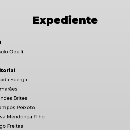
Expediente
l
aulo Odelli
torial
ecida Sberga
imarães
andes Brites
Campos Peixoto
ilva Mendonça Filho
ego Freitas