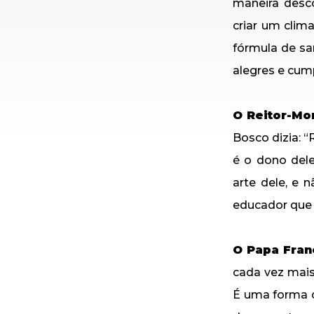
maneira desco
criar um clim
fórmula de sa
alegres e cump
O Reitor-Mo
Bosco dizia: 
é o dono del
arte dele, e 
educador que e
O Papa Fran
cada vez mais
É uma forma d