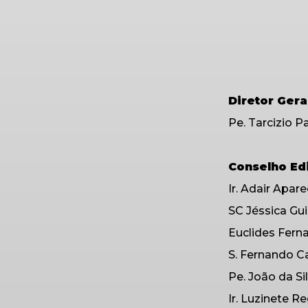
Diretor Gera
Pe. Tarcizio P
Conselho Edi
Ir. Adair Apar
SC Jéssica Gu
Euclides Fern
S. Fernando 
Pe. João da S
Ir. Luzinete R