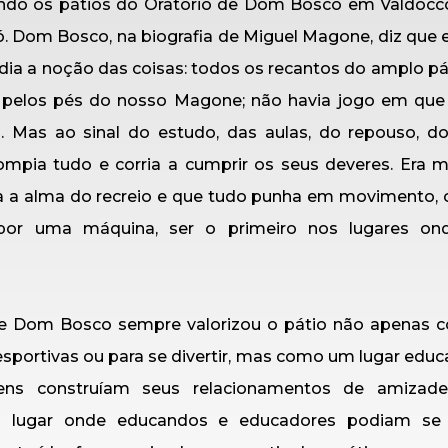
do os pátios do Oratório de Dom Bosco em Valdocco, 
. Dom Bosco, na biografia de Miguel Magone, diz que el
ia a noção das coisas: todos os recantos do amplo pá
 pelos pés do nosso Magone; não havia jogo em que 
. Mas ao sinal do estudo, das aulas, do repouso, do 
rompia tudo e corria a cumprir os seus deveres. Era m
a a alma do recreio e que tudo punha em movimento,
or uma máquina, ser o primeiro nos lugares on
 Dom Bosco sempre valorizou o pátio não apenas 
esportivas ou para se divertir, mas como um lugar educ
ens construíam seus relacionamentos de amizade
m lugar onde educandos e educadores podiam se r