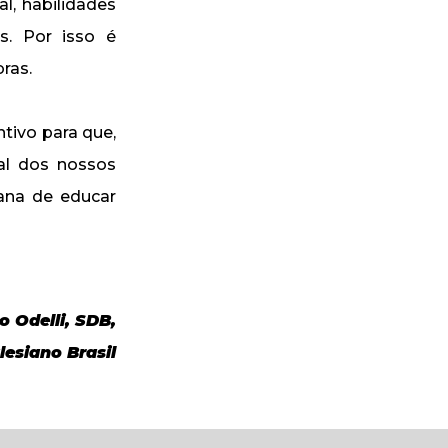
l, habilidades
os. Por isso é
ras.
ntivo para que,
al dos nossos
iana de educar
o Odelli, SDB,
lesiano Brasil