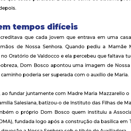
depois.
 em tempos difíceis
reditava que cada jovem que entrava em uma casa 
s mãos de Nossa Senhora. Quando pediu a Mamãe 
o no Oratório de Valdocco e ela percebeu que faltava tu
obreza, Dom Bosco apontou uma imagem de Nossa 
o caminho poderia ser superada com o auxílio de Maria.
, ao fundar juntamente com Madre Maria Mazzarello o 
mília Salesiana, batizou-o de Instituto das Filhas de Ma
ambém o próprio Dom Bosco quem instituiu a Associ
DMA), fundada logo após a construção da basílica em Tu
a devoção a Nossa Senhora sob o título de Auxiliadora.