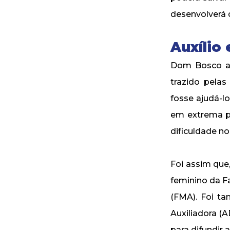
desenvolverá 
Auxílio
Dom Bosco ac
trazido pela
fosse ajudá-l
em extrema p
dificuldade n
Foi assim que
feminino da Fa
(FMA). Foi t
Auxiliadora (A
para difundir 