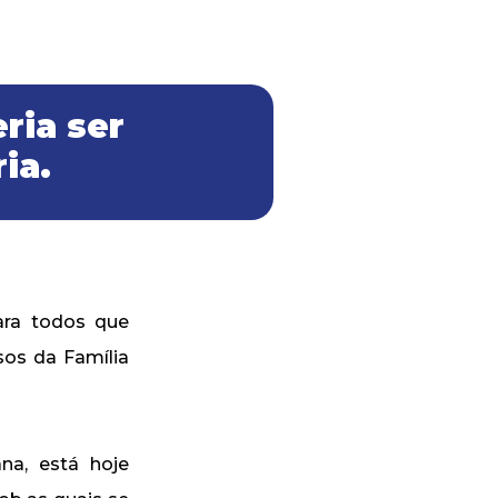
ria ser
ia.
ara todos que
sos da Família
na, está hoje