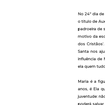
No 24º dia de
o título de A
padroeira de s
motivo da esc
dos Cristãos
Santa nos aj
influência de
ela quem tudo 
Maria é a fi
anos, é Ela 
juventude: n
poderá salvar