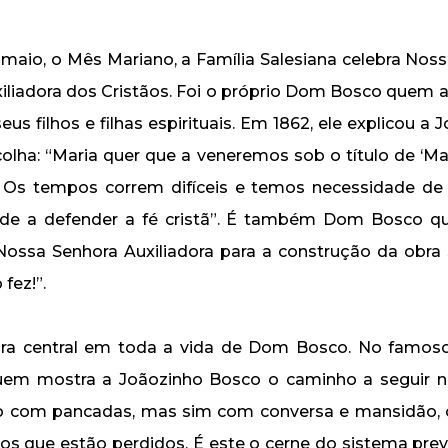
 maio, o Mês Mariano, a Família Salesiana celebra Nos
uxiliadora dos Cristãos. Foi o próprio Dom Bosco quem 
eus filhos e filhas espirituais. Em 1862, ele explicou a 
olha: “Maria quer que a veneremos sob o título de ‘Mar
’. Os tempos correm difíceis e temos necessidade de
ude a defender a fé cristã”. É também Dom Bosco 
 Nossa Senhora Auxiliadora para a construção da obra s
fez!”.
gura central em toda a vida de Dom Bosco. No famos
quem mostra a Joãozinho Bosco o caminho a seguir n
ão com pancadas, mas sim com conversa e mansidão, 
 os que estão perdidos. É este o cerne do sistema prev