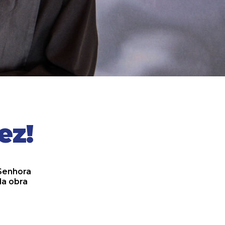
ez!
 Senhora
da obra