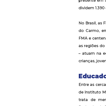
presente em 9
dividem 1.390
No Brasil, as
do Carmo, em
FMA e centena
as regiões do
– atuam na ed
crianças, jove
Educad
Entre as cerc
de Instituto M
trata de me