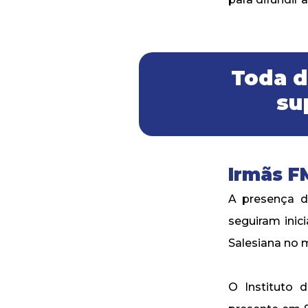
Toda d
su
Irmãs 
A presença d
seguiram inic
Salesiana no m
O Instituto 