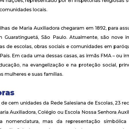
4 nações, representado por 81 inspetorias religiosas s
 comunidades locais.
 Filhas de Maria Auxiliadora chegaram em 1892, para ass
 Guaratinguetá, São Paulo. Atualmente, são nove in
s de escolas, obras sociais e comunidades em paróq
 País. Em cada uma dessas casas, as irmãs FMA – ou ir
ucação, na evangelização e na proteção social, pri
ns mulheres e suas famílias.
oras
a de cem unidades da Rede Salesiana de Escolas, 23 
aria Auxiliadora, Colégio ou Escola Nossa Senhora Auxi
ra nomenclatura, mas da representação simbólica