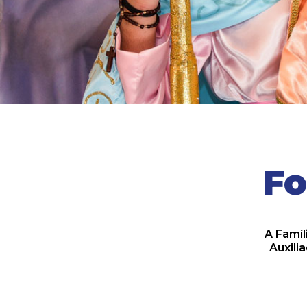
Fo
A Famíl
Auxili