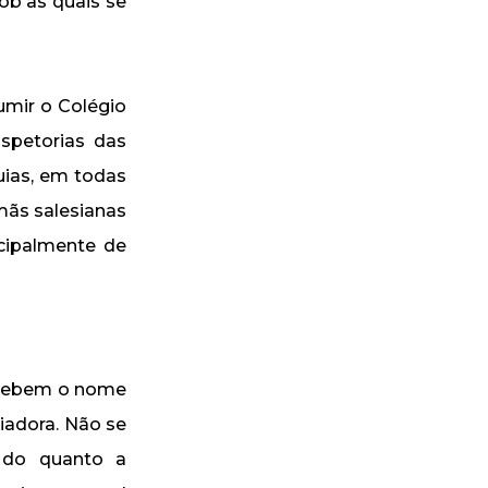
ob as quais se
umir o Colégio
spetorias das
uias, em todas
mãs salesianas
ncipalmente de
recebem o nome
liadora. Não se
 do quanto a