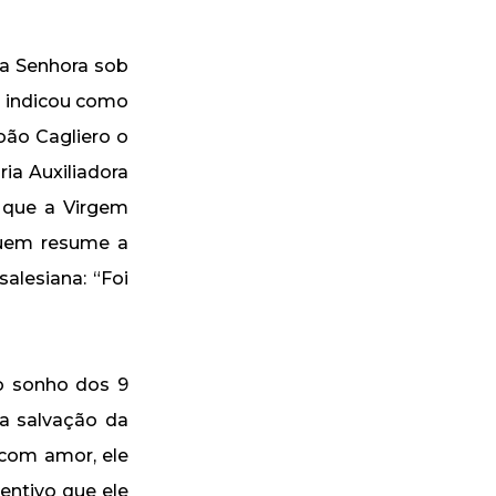
sa Senhora sob
a indicou como
João Cagliero o
ia Auxiliadora
 que a Virgem
quem resume a
alesiana: “Foi
o sonho dos 9
a salvação da
com amor, ele
entivo que ele