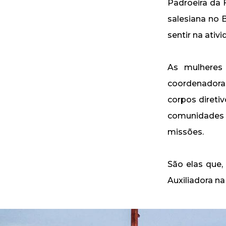
Padroeira da 
salesiana no 
sentir na ativ
As mulheres 
coordenadoras
corpos direti
comunidades 
missões.
São elas que,
Auxiliadora na