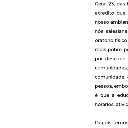
Geral 23, das
acredito que
nosso ambient
nós, salesian
oratório físic
mais pobre, po
por descobri
comunidades
comunidade, 
pessoa, embor
é que a educ
horários, ativ
Depois temos