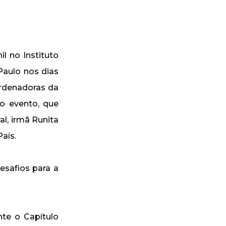
l no Instituto
Paulo nos dias
ordenadoras da
do evento, que
al, irmã Runita
aís.
esafios para a
te o Capítulo