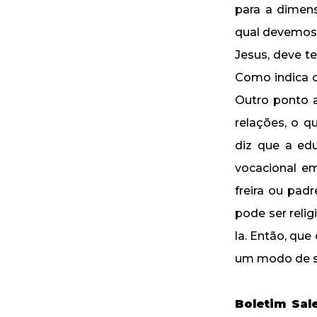
para a dimen
qual devemos 
Jesus, deve t
Como indica o
Outro ponto a
relações, o q
diz que a ed
vocacional e
freira ou pad
pode ser relig
la. Então, qu
um modo de se
Boletim Sal