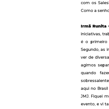
com os Sales
Como a senhora
Irmã Runita 
iniciativas, 
é o primeir
Segundo, as i
ver de divers
agimos separ
quando faze
sobressalent
aqui no Brasi
JMJ. Fiquei m
evento, e vi 