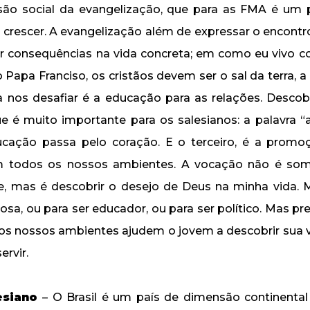
são social da evangelização, que para as FMA é um 
crescer. A evangelização além de expressar o encont
er consequências na vida concreta; em como eu vivo c
 Papa Franciso, os cristãos devem ser o sal da terra, a
 nos desafiar é a educação para as relações. Descobr
ue é muito importante para os salesianos: a palavra 
ucação passa pelo coração. E o terceiro, é a promoç
m todos os nossos ambientes. A vocação não é som
re, mas é descobrir o desejo de Deus na minha vida.
iosa, ou para ser educador, ou para ser político. Mas pr
e os nossos ambientes ajudem o jovem a descobrir su
rvir.
esiano
– O Brasil é um país de dimensão continenta