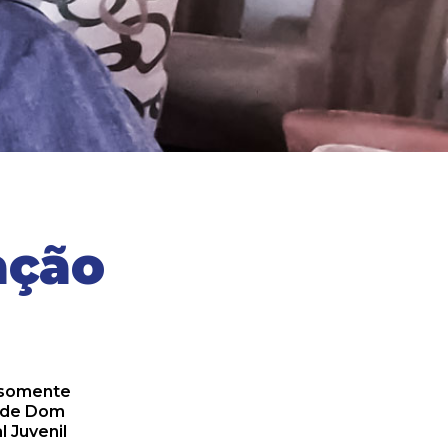
ação
é somente
o de Dom
l Juvenil