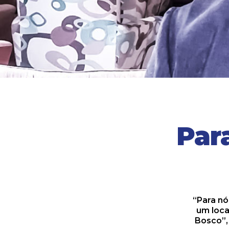
Par
“Para nó
um loca
Bosco”, 