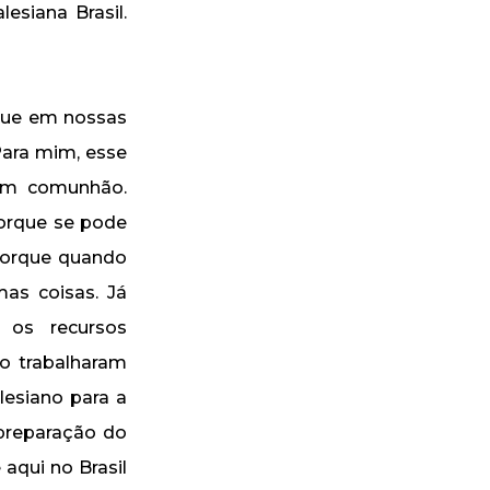
siana Brasil.
 que em nossas
Para mim, esse
em comunhão.
porque se pode
 porque quando
as coisas. Já
 os recursos
o trabalharam
lesiano para a
 preparação do
aqui no Brasil