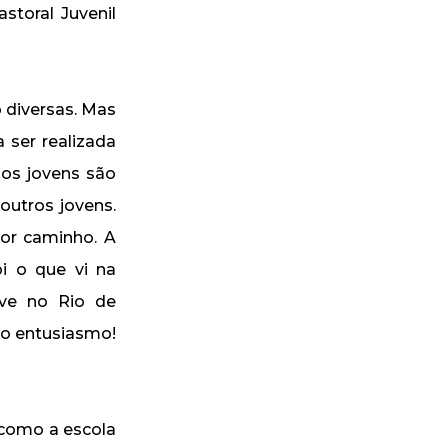
storal Juvenil
 diversas. Mas
a ser realizada
 os jovens são
outros jovens.
hor caminho. A
oi o que vi na
ive no Rio de
to entusiasmo!
 como a escola