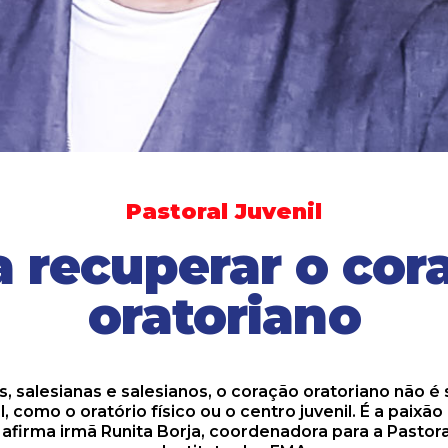
Pastoral Juvenil
a recuperar o cor
oratoriano
s, salesianas e salesianos, o coração oratoriano não 
l, como o oratório físico ou o centro juvenil. É a paixã
afirma irmã Runita Borja, coordenadora para a Pastora