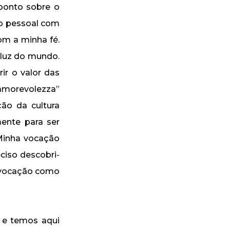
ponto sobre o
ro pessoal com
om a minha fé.
 luz do mundo.
ir o valor das
“amorevolezza”
ão da cultura
ente para ser
 Minha vocação
eciso descobri-
a vocação como
l e temos aqui