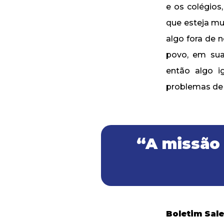
e os colégios
que esteja mu
algo fora de 
povo, em sua
então algo i
problemas de 
“A missão 
Boletim Sal