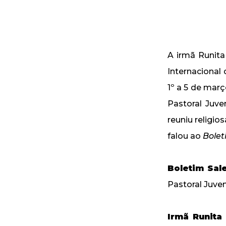
A irmã Runita
Internacional
1º a 5 de mar
Pastoral Juve
reuniu religio
falou ao
Bolet
Boletim Sal
Pastoral Juve
Irmã Runita