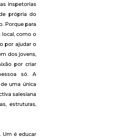
as inspetorias
de própria do
o. Porque para
 local, como o
ão por ajudar o
bem dos jovens,
xão por criar
pessoa só. A
 de uma única
tiva salesiana
, estruturas,
. Um é educar