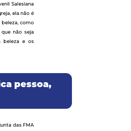
enil Salesiana
eja, ela não é
a beleza, como
 que não seja
a beleza e os
ica pessoa,
njunta das FMA