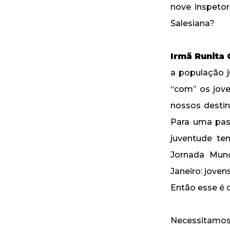
nove inspetor
Salesiana?
Irmã Runita 
a população ju
“com” os jove
nossos destin
Para uma past
juventude tem
Jornada Mund
Janeiro: jove
Então esse é 
Necessitamos 