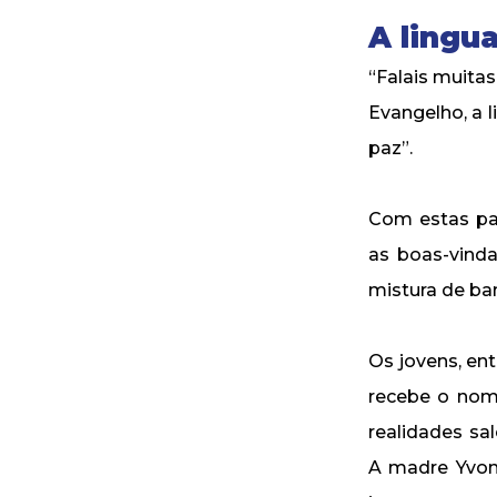
A lingu
“Falais muita
Evangelho, a 
paz”.
Com estas pal
as boas-vind
mistura de ba
Os jovens, en
recebe o nome
realidades sa
A madre Yvonn