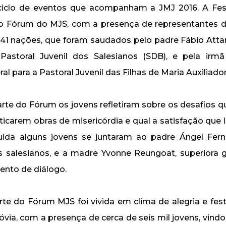
 ciclo de eventos que acompanham a JMJ 2016. A Fes
o Fórum do MJS, com a presença de representantes d
 41 nações, que foram saudados pelo padre Fábio Attar
Pastoral Juvenil dos Salesianos (SDB), e pela irmã
ral para a Pastoral Juvenil das Filhas de Maria Auxiliado
arte do Fórum os jovens refletiram sobre os desafios qu
icarem obras de misericórdia e qual a satisfação que
uida alguns jovens se juntaram ao padre Ángel Fern
s salesianos, e a madre Yvonne Reungoat, superiora 
nto de diálogo.
te do Fórum MJS foi vivida em clima de alegria e fest
via, com a presença de cerca de seis mil jovens, vindos