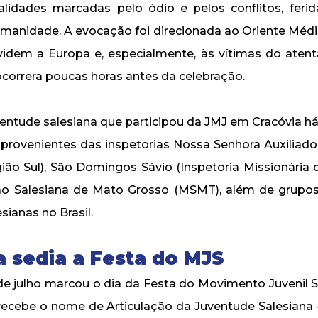
ealidades marcadas pelo ódio e pelos conflitos, feri
manidade. A evocação foi direcionada ao Oriente Médio,
videm a Europa e, especialmente, às vítimas do aten
ocorrera poucas horas antes da celebração.
entude salesiana que participou da JMJ em Cracóvia há
, provenientes das inspetorias Nossa Senhora Auxiliado
gião Sul), São Domingos Sávio (Inspetoria Missionária
ão Salesiana de Mato Grosso (MSMT), além de grupos
sianas no Brasil.
a sedia a Festa do MJS
de julho marcou o dia da Festa do Movimento Juvenil S
 recebe o nome de Articulação da Juventude Salesiana -