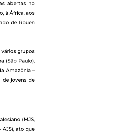
das abertas no
 à África, aos
tado de Rouen
 vários grupos
ra (São Paulo),
 da Amazônia –
 de jovens de
alesiano (MJS,
 AJS), ato que