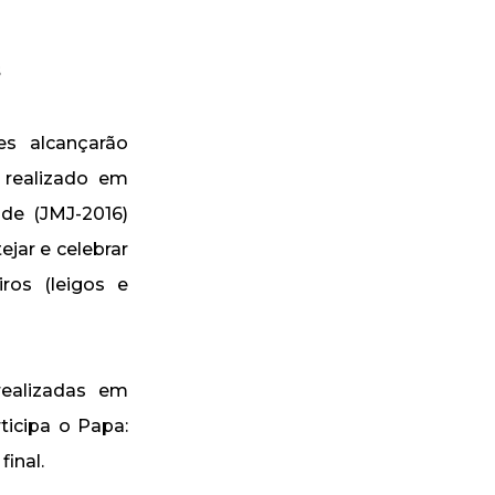
s
s alcançarão
i realizado em
ude (JMJ-2016)
ejar e celebrar
iros (leigos e
realizadas em
ticipa o Papa:
final.