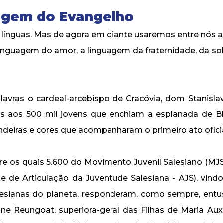
agem do Evangelho
s línguas. Mas de agora em diante usaremos entre nós 
linguagem do amor, a linguagem da fraternidade, da sol
avras o cardeal-arcebispo de Cracóvia, dom Stanisla
as aos 500 mil jovens que enchiam a esplanada de B
ndeiras e cores que acompanharam o primeiro ato oficia
tre os quais 5.600 do Movimento Juvenil Salesiano (MJS,
 de Articulação da Juventude Salesiana - AJS), vind
lesianas do planeta, responderam, como sempre, entu
e Reungoat, superiora-geral das Filhas de Maria Auxi