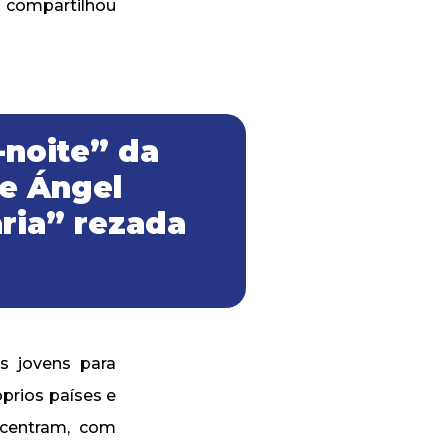
 compartilhou
-noite” da
e Ángel
ria” rezada
s jovens para
prios países e
ncentram, com