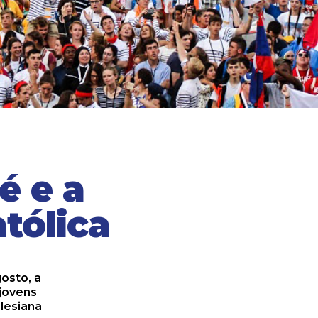
é e a
tólica
gosto, a
jovens
alesiana