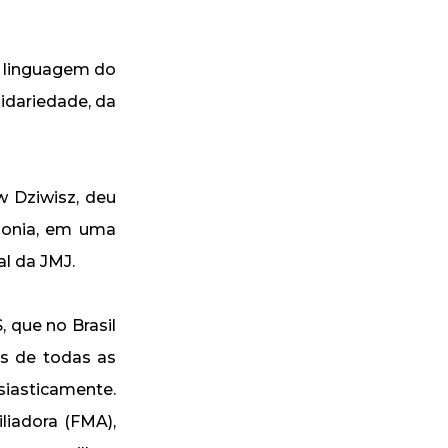
a linguagem do
idariedade, da
w Dziwisz, deu
lonia, em uma
l da JMJ.
 que no Brasil
os de todas as
siasticamente.
liadora (FMA),