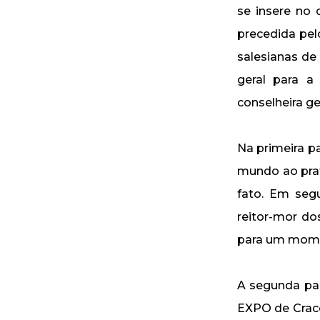
se insere no
precedida pel
salesianas de
geral para a 
conselheira ge
Na primeira p
mundo ao prat
fato. Em seg
reitor-mor do
para um mome
A segunda par
EXPO de Cracó