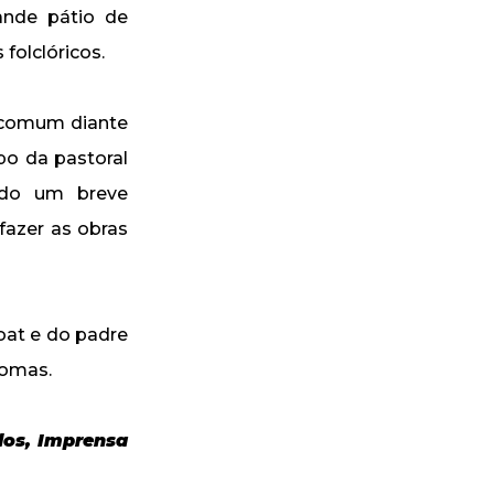
ande pátio de
folclóricos.
 comum diante
upo da pastoral
tado um breve
fazer as obras
oat e do padre
iomas.
dos, Imprensa