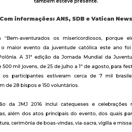
também esteve presente.
Com informações: ANS, SDB e Vatican New
“Bem-aventurados os misericordiosos, porque ele
, o maior evento da juventude católica este ano fo
Polônia. A 31ª edição da Jornada Mundial da Juvent
 500 mil jovens, de 25 de julho a 1º de agosto, para fest
 os participantes estiveram cerca de 7 mil brasile
lém de 28 bispos e 150 voluntários.
o da JMJ 2016 inclui catequeses e celebrações 
uas, além dos atos principais do evento, dos quais par
ura, cerimônia de boas-vindas, via-sacra, vigília e missa 