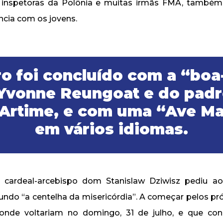
 inspetoras da Polônia e muitas irmãs FMA, também
ncia com os jovens.
o foi concluído com a “boa
Yvonne Reungoat e do padr
Artime, e com uma “Ave Ma
em vários idiomas.
o cardeal-arcebispo dom Stanislaw Dziwisz pediu ao
ndo “a centelha da misericórdia”. A começar pelos pró
onde voltariam no domingo, 31 de julho, e que co