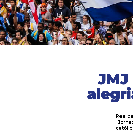
JMJ 
alegr
Realiza
Jorna
católic