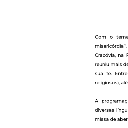
Com o tema 
misericórdia”
Cracóvia, na 
reuniu mais de
sua fé. Entre
religiosos), a
A programaçã
diversas líng
missa de abert