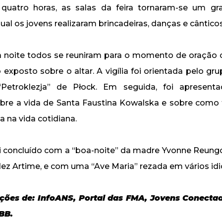
quatro horas, as salas da feira tornaram-se um gr
ual os jovens realizaram brincadeiras, danças e cânticos 
a noite todos se reuniram para o momento de oração
exposto sobre o altar. A vigília foi orientada pelo gr
a “Petroklezja” de Płock. Em seguida, foi apresen
bre a vida de Santa Faustina Kowalska e sobre como 
a na vida cotidiana.
i concluído com a “boa-noite” da madre Yvonne Reung
ez Artime, e com uma “Ave Maria” rezada em vários id
ões de: InfoANS, Portal das FMA, Jovens Conecta
BB.