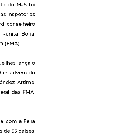
ta do MJS foi
as inspetorias
d, conselheiro
 Runita Borja,
ra (FMA).
e lhes lança o
 lhes advém do
ández Artime,
geral das FMA,
a, com a Feira
 de 55 países.