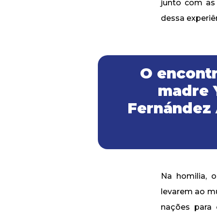
junto com as
dessa experiê
O encontr
madre 
Fernández 
Na homilia, 
levarem ao mu
nações para 