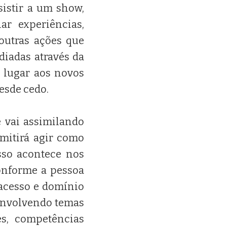
istir a um show,
ar experiências,
 outras ações que
diadas através da
 lugar aos novos
esde cedo.
 vai assimilando
rmitirá agir como
sso acontece nos
conforme a pessoa
 acesso e domínio
envolvendo temas
es, competências