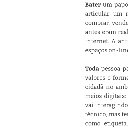
Bater
um papo,
articular um 
comprar, vende
antes eram rea
internet. A an
espaços on-line
Toda
pessoa pa
valores e form
cidadã no amb
meios digitais
vai interagind
técnico, mas t
como etiqueta,