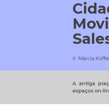
Cida
Movi
Sale
Ir. Márcia Koff
A antiga pra
espaços on-li