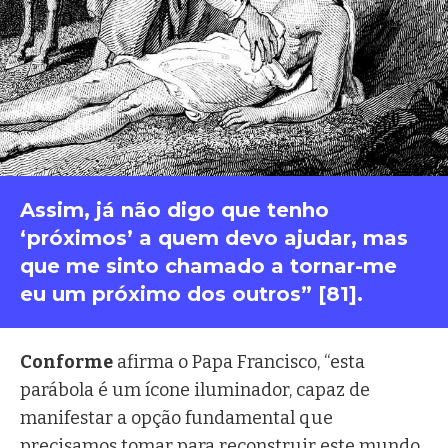
istock: TonyBaggett
Assim, já não digo que tenho
‘próximos’ a quem devo ajudar, mas
que me sinto chamado a tornar-me
eu um próximo dos outros” [81].
Conforme
afirma o Papa Francisco, “esta
parábola é um ícone iluminador, capaz de
manifestar a opção fundamental que
precisamos tomar para reconstruir este mundo.