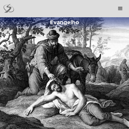
Evangelho
istock: TonyBaggett