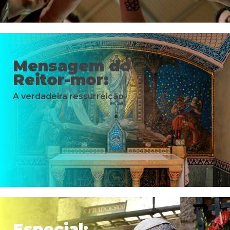
Mensagem do
Reitor-mor:
A verdadeira ressurreição
Especial: