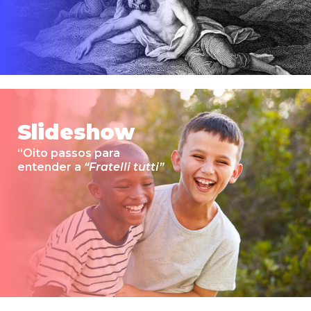
Slideshow
“Oito passos para
entender a
“Fratelli tutti”