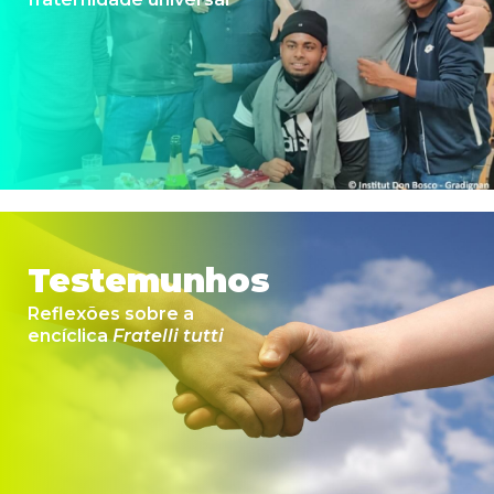
Testemunhos
Reflexões sobre a
encíclica
Fratelli tutti