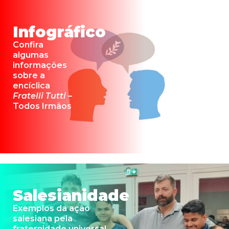
Infográfico
Confira
algumas
informações
sobre a
encíclica
Fratelli Tutti
–
Todos Irmãos
Salesianidade
Exemplos da ação
salesiana pela
fraternidade universal