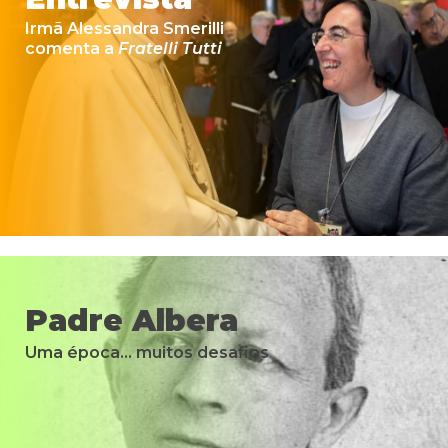
Irmã Alessandra Smerilli
comenta a
Fratelli Tutti
Padre Albera
Uma época... muitos desafios