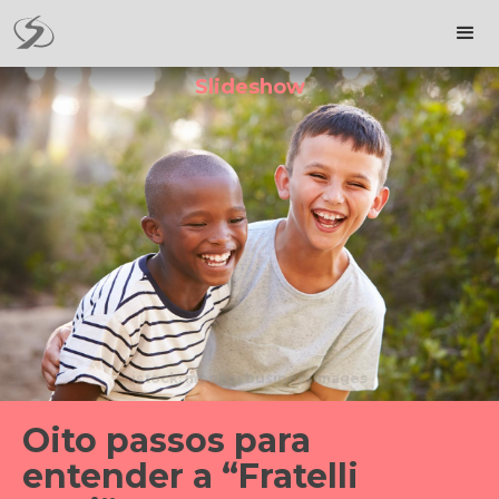
Slideshow
istock: monkeybusinessimages
Oito passos para
entender a “Fratelli