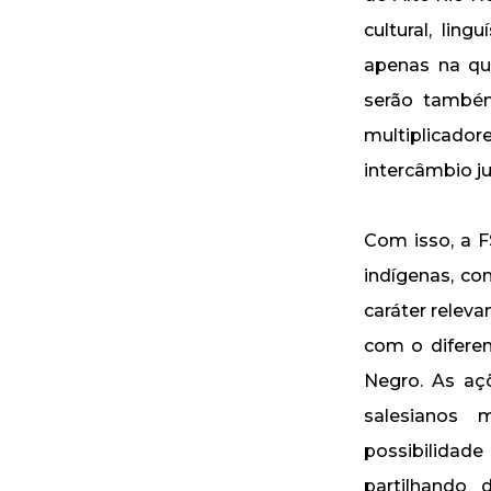
cultural, lin
apenas na qu
serão também
multiplicador
intercâmbio ju
Com isso, a F
indígenas, co
caráter relev
com o difere
Negro. As aç
salesianos 
possibilidad
partilhando 