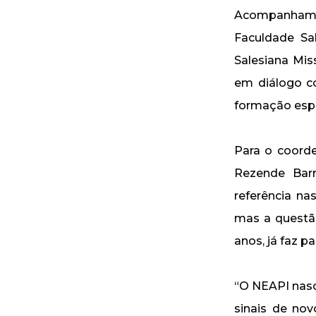
Acompanhamen
Faculdade Sa
Salesiana Mis
em diálogo co
formação espi
Para o coord
Rezende Barr
referência na
mas a questão
anos, já faz p
“O NEAPI nasc
sinais de nov