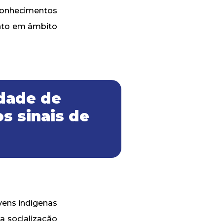
 conhecimentos
anto em âmbito
dade de
os sinais de
vens indígenas
 a socialização