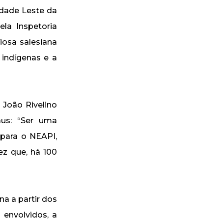
dade Leste da
la Inspetoria
iosa salesiana
 indígenas e a
João Rivelino
aus: “Ser uma
 para o NEAPI,
ez que, há 100
a a partir dos
 envolvidos, a