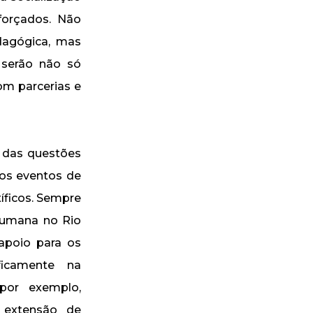
eforçados. Não
dagógica, mas
 serão não só
om parcerias e
o das questões
ros eventos de
íficos. Sempre
humana no Rio
apoio para os
ficamente na
 por exemplo,
e extensão de