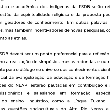
guística e acadêmica dos indígenas da FSDB serão r
estão da espiritualidade religiosa e da proposta pe
 geradores de conhecimento. Em outras palavras:
es, mas também incentivadores de novas pesquisas, c
nto às etnias.
SDB deverá ser um ponto preferencial para a reflexã
mo a realização de simpósios, mesas-redondas e out
ante para o diálogo no universo dos conhecimentos cient
ncial da evangelização, da educação e da formação 
ões do NEAPI estarão pautadas em contribuição e 
missionários e salesianos em formação, especi
e do ensino linguístico, como a Língua Tukano,
das questões socioculturais do Alto Rio Negro 