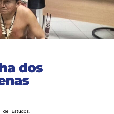
lha dos
enas
 de Estudos,