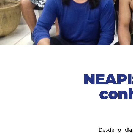
NEAPI:
con
Desde o dia