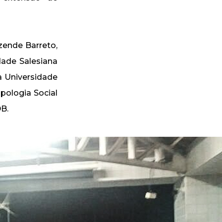
zende Barreto,
dade Salesiana
 Universidade
ologia Social
DB.