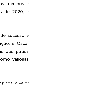
uns meninos e
as de 2020, e
 de sucesso e
ação, e Oscar
as dos pátios
como valiosas
icos, o valor