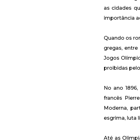
as cidades q
importância a
Quando os rom
gregas, entre
Jogos Olímpic
proibidas pel
No ano 1896,
francês Pierr
Moderna, part
esgrima, luta l
Até as Olimpí