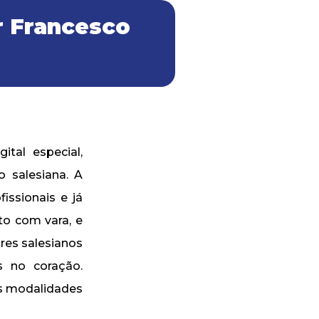
r Francesco
tal especial,
 salesiana. A
issionais e já
to com vara, e
res salesianos
s no coração.
s modalidades