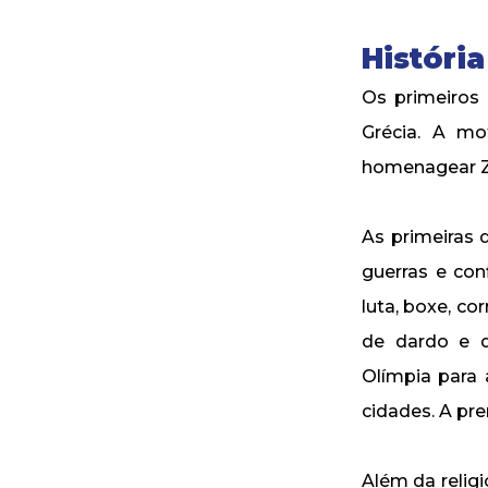
Históri
Os primeiros 
Grécia. A mo
homenagear Ze
As primeiras 
guerras e con
luta, boxe, co
de dardo e d
Olímpia para
cidades. A pr
Além da relig