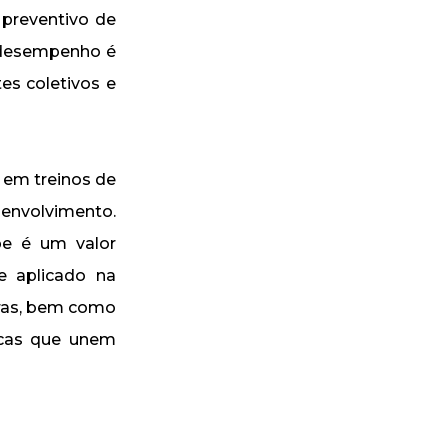
 preventivo de
o desempenho é
es coletivos e
 em treinos de
senvolvimento.
pe é um valor
e aplicado na
gras, bem como
ticas que unem