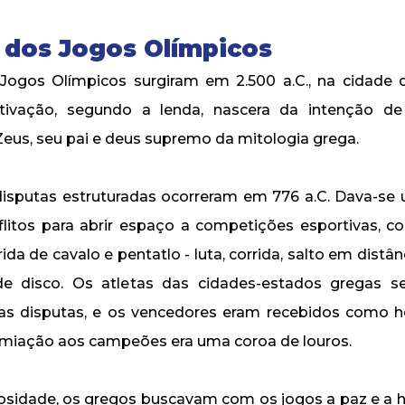
a dos Jogos Olímpicos
Jogos Olímpicos surgiram em 2.500 a.C., na cidade 
tivação, segundo a lenda, nascera da intenção d
us, seu pai e deus supremo da mitologia grega.
disputas estruturadas ocorreram em 776 a.C. Dava-se
flitos para abrir espaço a competições esportivas, c
rrida de cavalo e pentatlo - luta, corrida, salto em distâ
e disco. Os atletas das cidades-estados gregas 
 as disputas, e os vencedores eram recebidos como h
emiação aos campeões era uma coroa de louros.
iosidade, os gregos buscavam com os jogos a paz e a 