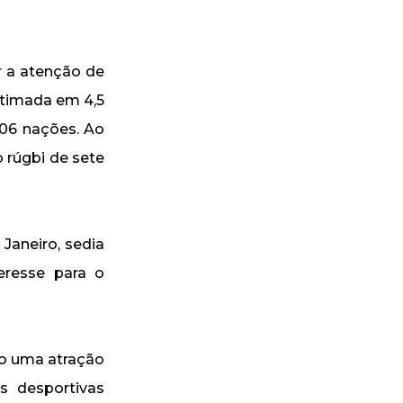
r a atenção de
stimada em 4,5
206 nações. Ao
 rúgbi de sete
Janeiro, sedia
resse para o
ão uma atração
s desportivas