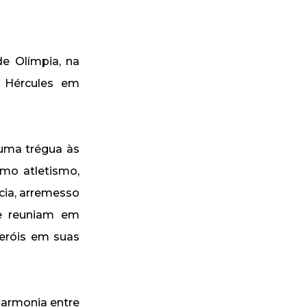
de Olímpia, na
e Hércules em
 uma trégua às
omo atletismo,
ncia, arremesso
se reuniam em
eróis em suas
harmonia entre