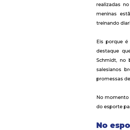
realizadas n
meninas estã
treinando diar
Eis porque é
destaque que
Schmidt, no 
salesianos b
promessas de 
No momento e
do esporte pa
No espo