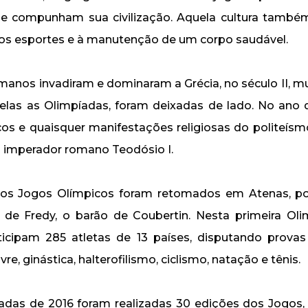
ue compunham sua civilização. Aquela cultura també
os esportes e à manutenção de um corpo saudável.
anos invadiram e dominaram a Grécia, no século II, mu
 elas as Olimpíadas, foram deixadas de lado. No ano d
os e quaisquer manifestações religiosas do politeís
o imperador romano Teodósio I.
 os Jogos Olímpicos foram retomados em Atenas, por 
e de Fredy, o barão de Coubertin. Nesta primeira Ol
icipam 285 atletas de 13 países, disputando provas
ivre, ginástica, halterofilismo, ciclismo, natação e tênis.
adas de 2016 foram realizadas 30 edições dos Jogos