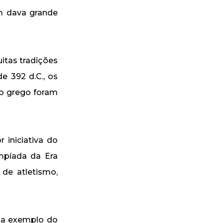
m dava grande
itas tradições
e 392 d.C., os
mo grego foram
iniciativa do
impíada da Era
 de atletismo,
, a exemplo do