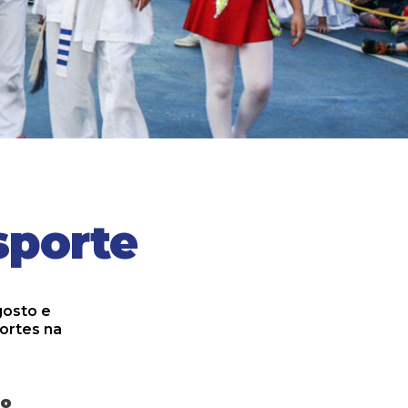
sporte
gosto e
ortes na
co