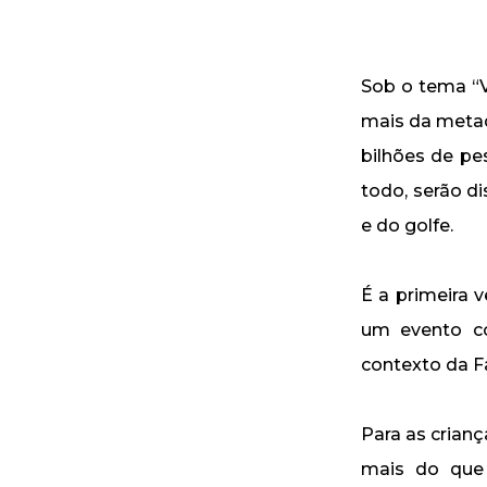
Sob o tema “V
mais da metad
bilhões de pe
todo, serão d
e do golfe.
É a primeira 
um evento c
contexto da F
Para as crian
mais do que 