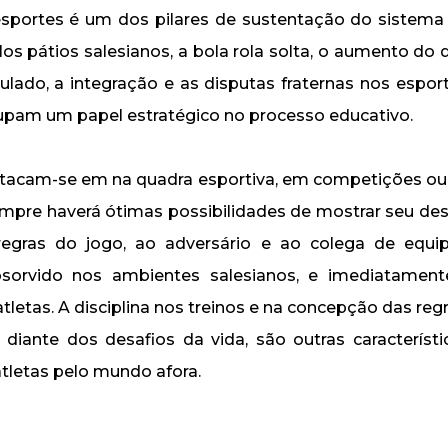
esportes é um dos pilares de sustentação do sistema
s pátios salesianos, a bola rola solta, o aumento d
lado, a integração e as disputas fraternas nos esport
cupam um papel estratégico no processo educativo.
tacam-se em na quadra esportiva, em competições ou
sempre haverá ótimas possibilidades de mostrar seu de
regras do jogo, ao adversário e ao colega de equi
bsorvido nos ambientes salesianos, e imediatament
tletas. A disciplina nos treinos e na concepção das re
diante dos desafios da vida, são outras caracterís
atletas pelo mundo afora.