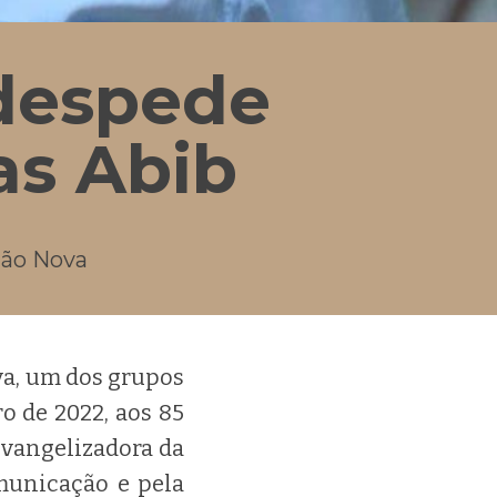
 despede
as Abib
ção Nova
a, um dos grupos
o de 2022, aos 85
evangelizadora da
omunicação e pela