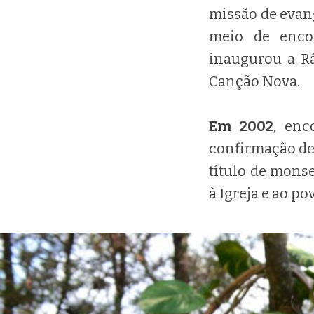
missão de evang
meio de enco
inaugurou a Rá
Canção Nova.
Em 2002
, enc
confirmação de 
título de mons
à Igreja e ao po