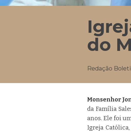
Igre
do M
Redação Boleti
Monsenhor Jon
da Família Sale
anos. Ele foi u
Igreja Católic