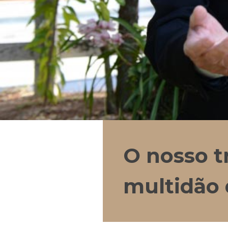
O nosso t
multidão 