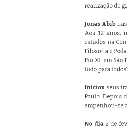
realização de g
Jonas Abib
nas
Aos 12 anos, m
estudos na Cong
Filosofia e Ped
Pio XI, em São 
tudo para todos”
Iniciou
seus tr
Paulo. Depois 
empenhou-se ai
No dia
2 de fe