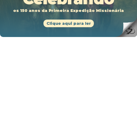
os 150 anos da Primeira Expedição Missionária
Clique aqui para ler