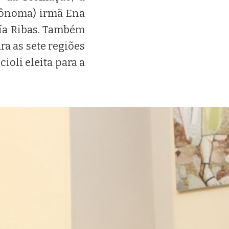
ecônoma) irmã Ena
cía Ribas. Também
ra as sete regiões
ioli eleita para a