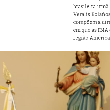
brasileira irmã
Veralis Bolaños
compõem a direç
em que as FMA e
região América