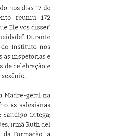
ado nos dias 17 de
nto reuniu 172
e Ele vos disser’
eidade”. Durante
 do Instituto nos
 as inspetorias e
 de celebração e
 sexênio.
 a Madre-geral na
ho as salesianas
e Sandigo Ortega;
es, irmã Ruth del
 e da Formação, a