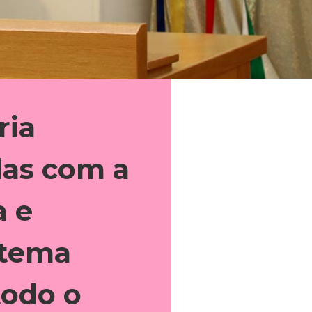
ria
das com a
a e
stema
todo o