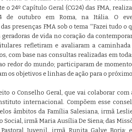
te o 24º Capítulo Geral (CG24) das FMA, realiz
4 de outubro em Roma, na Itália. O eve
das presenças FMA sob o tema ‘“Fazei tudo o qu
geradoras de vida no coração da contemporan
itulares refletiram e avaliaram a caminhada
os, com base nas consultas realizadas em todas
ao redor do mundo; participaram de momentos
ram os objetivos e linhas de ação para o próximo
eito o Conselho Geral, que vai colaborar com
stituto internacional. Compõem esse consel
elos âmbitos da Família Salesiana, irmã Lesli
Social, irmã Maria Ausília De Siena; das Missõ
 Pastoral Juvenil, irmã Runita Galve Borja;