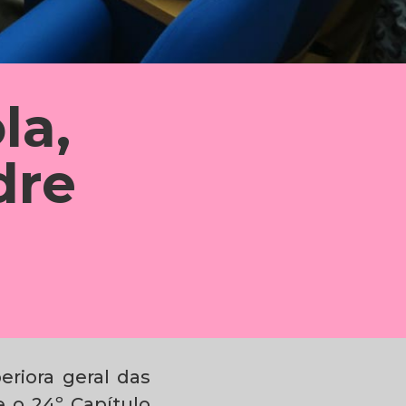
la,
dre
riora geral das
e o 24º Capítulo