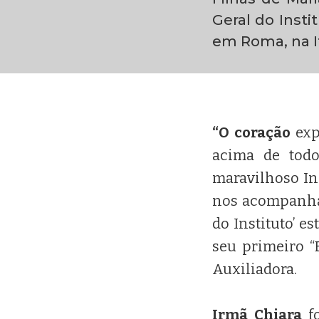
Geral do Inst
em Roma, na It
“O coração
exp
acima de todo
maravilhoso In
nos acompanha.
do Instituto’ e
seu primeiro “
Auxiliadora.
Irmã Chiara
fo