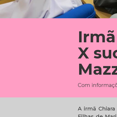
Irmã
X su
Mazz
Com informaçõe
A irmã Chiara
Filhas de Mar