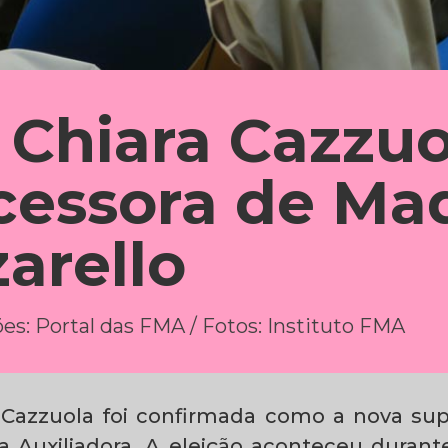
 Chiara Cazzuo
cessora de Ma
arello
s: Portal das FMA / Fotos: Instituto FMA
 Cazzuola foi confirmada como a nova supe
ia Auxiliadora. A eleição aconteceu durant