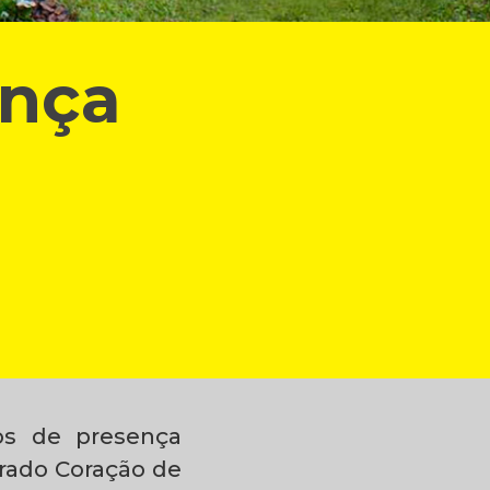
ença
s de presença
grado Coração de