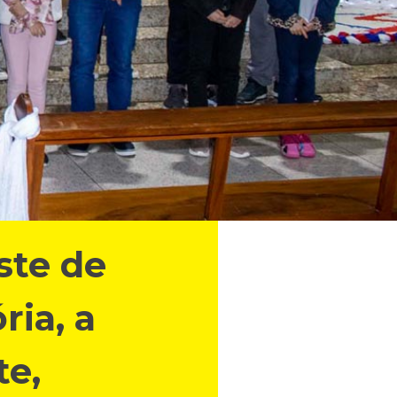
ste de
ria, a
te,