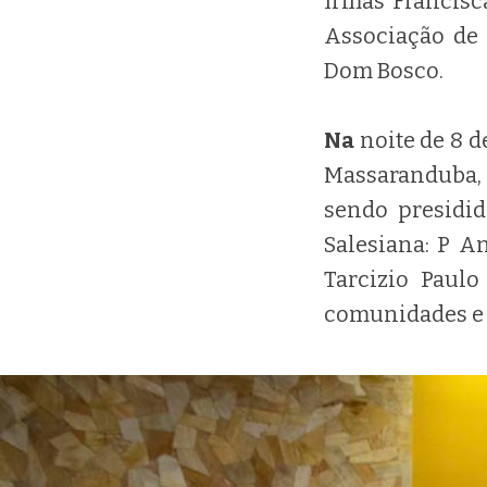
Irmãs Francisc
Associação de
Dom Bosco.
Na
noite de 8 
Massaranduba, f
sendo presidi
Salesiana: P An
Tarcizio Paulo
comunidades e d