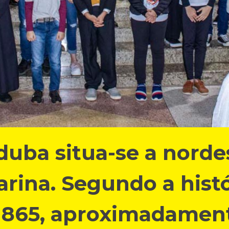
uba situa-se a norde
rina. Segundo a histó
 1865, aproximadamen