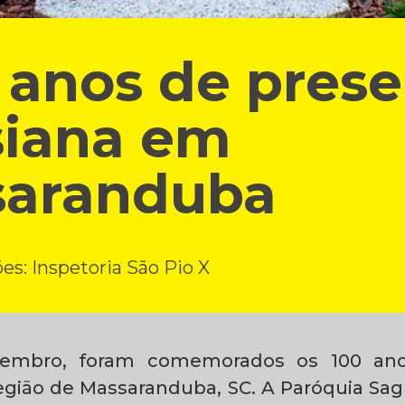
anos de pres
siana em
saranduba
s: Inspetoria São Pio X
embro, foram comemorados os 100 ano
região de Massaranduba, SC. A Paróquia Sa