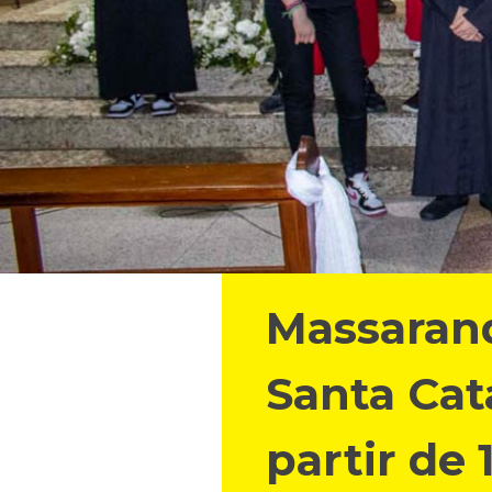
Massarand
Santa Cata
partir de