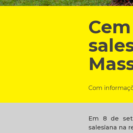
Cem 
sale
Mas
Com informaçõe
Em 8 de set
salesiana na 