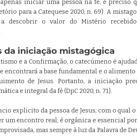
 apenas iniciar uma pessoa na fé, é preciso q
etório para a Catequese 2020, n. 69). A mistago
a descobrir o valor do Mistério recebido
.
 da iniciação mistagógica
atismo e a Confirmação, o catecúmeno é ajuda
le encontrará a base fundamental e o alimento
uimento de Jesus. Portanto, a iniciação pre
mática e integral da fé (DpC 2020, n. 71).
cio explicito da pessoa de Jesus, com o qual 
er um encontro real; é orgânica e essencial po
improvisada, mas sempre à luz da Palavra de De