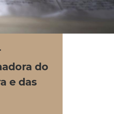
r
rmadora do
a e das