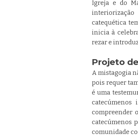
Igreja e do Ma
interiorização
catequética te
inicia à celebr
rezar e introdu
Projeto de
A mistagogia nã
pois requer tam
é uma testemun
catecúmenos i
compreender o 
catecúmenos po
comunidade com 