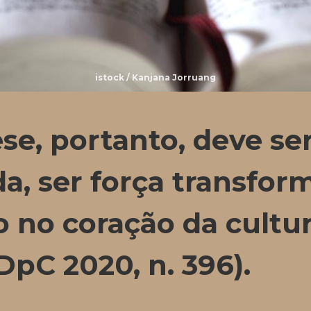
istock / Kanjana Jorruang
se, portanto, deve se
da, ser força transfo
 no coração da cultur
DpC 2020, n. 396).