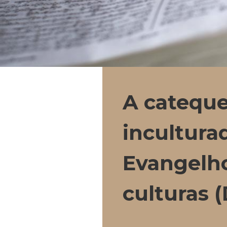
A cateque
incultura
Evangelho
culturas (