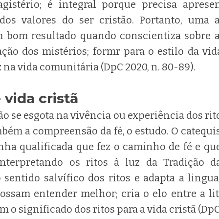
gistério; é integral porque precisa aprese
 dos valores do ser cristão. Portanto, uma 
m bom resultado quando conscientiza sobre a
ação dos mistérios; formr para o estilo da vid
z na vida comunitária (DpC 2020, n. 80-89).
 vida cristã
o se esgota na vivência ou experiência dos rit
bém a compreensão da fé, o estudo. O catequist
ha qualificada que fez o caminho de fé e qu
nterpretando os ritos à luz da Tradição da
sentido salvífico dos ritos e adapta a ling
ssam entender melhor; cria o elo entre a lit
o significado dos ritos para a vida cristã (DpC 