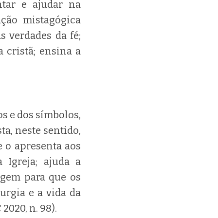
ntar e ajudar na
ação mistagógica
s verdades da fé;
a cristã; ensina a
os e dos símbolos,
a, neste sentido,
e o apresenta aos
 Igreja; ajuda a
uagem para que os
urgia e a vida da
2020, n. 98).