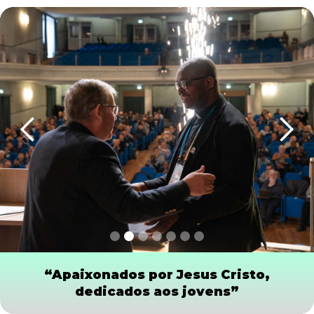
Slide 2 of 7.
“Apaixonados por Jesus Cristo,
dedicados aos jovens”