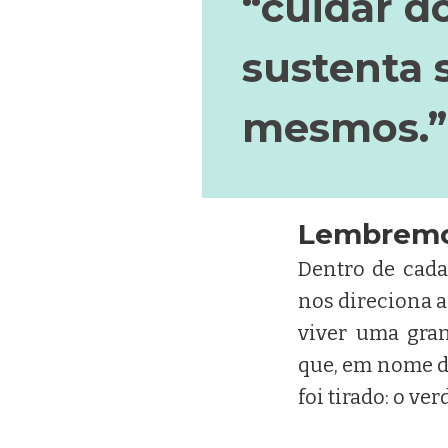
“cuidar d
sustenta 
mesmos.”
Lembremos
Dentro de cad
nos direciona 
viver uma gran
que, em nome d
foi tirado: o ve