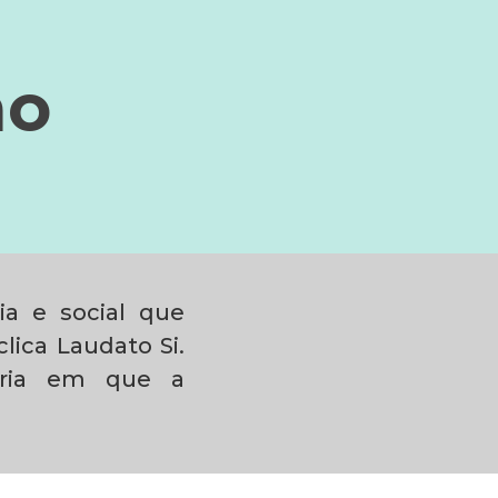
ão
ia e social que
lica Laudato Si.
ória em que a