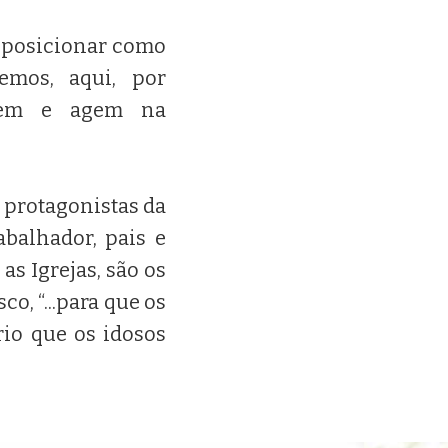
e posicionar como
emos, aqui, por
idem e agem na
 protagonistas da
abalhador, pais e
as Igrejas, são os
o, “...para que os
io que os idosos