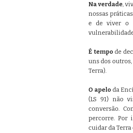
Na verdade
, v
nossas prática
e de viver o 
vulnerabilidad
É tempo
de dec
uns dos outros,
Terra).
O apelo
da Encí
(LS 91) não v
conversão. C
percorre. Por
cuidar da Terra 