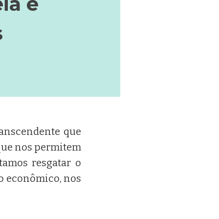
ia e
s
ranscendente que
 que nos permitem
itamos resgatar o
o econômico, nos