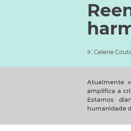
Reen
harm
Ir. Celene Cou
Atualmente v
amplifica a cr
Estamos dia
humanidade de