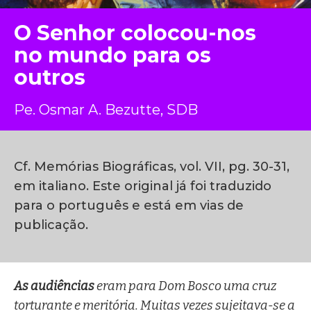
O Senhor colocou-nos
no mundo para os
outros
Pe. Osmar A. Bezutte, SDB
Cf. Memórias Biográficas, vol. VII, pg. 30-31,
em italiano. Este original já foi traduzido
para o português e está em vias de
publicação.
As audiências
eram para Dom Bosco uma cruz
torturante e meritória. Muitas vezes sujeitava-se a