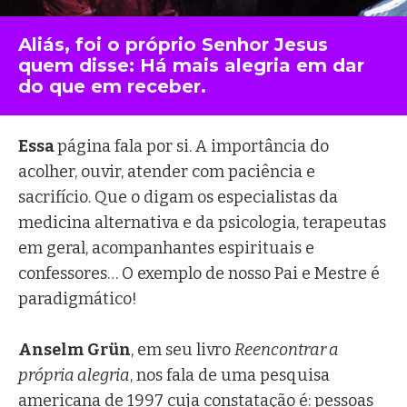
Aliás, foi o próprio Senhor Jesus
quem disse: Há mais alegria em dar
do que em receber.
Essa
página fala por si. A importância do
acolher, ouvir, atender com paciência e
sacrifício. Que o digam os especialistas da
medicina alternativa e da psicologia, terapeutas
em geral, acompanhantes espirituais e
confessores… O exemplo de nosso Pai e Mestre é
paradigmático!
Anselm Grün
, em seu livro
Reencontrar a
própria alegria
, nos fala de uma pesquisa
americana de 1997 cuja constatação é: pessoas