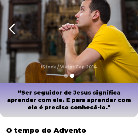
iStock / Viktor Cap 2014
Slide 2 of 2.
“Ser seguidor de Jesus significa
aprender com ele. E para aprender com
ele é preciso conhecê-lo."
O tempo do Advento