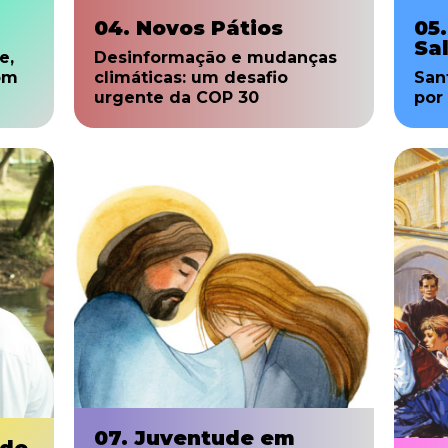
04. Novos Pátios
05
Sa
e,
Desinformação e mudanças
om
climáticas: um desafio
San
urgente da COP 30
por
07. Juventude em