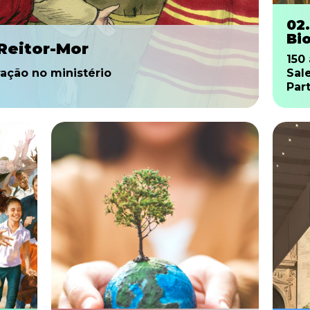
02
Bi
Reitor-Mor
150
ação no ministério
Sal
Par