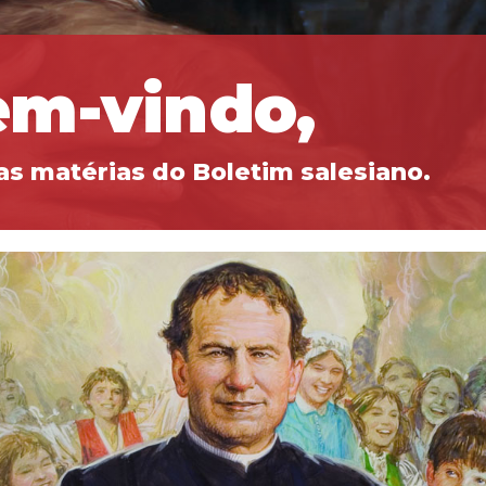
em-vindo,
as matérias do Boletim salesiano.