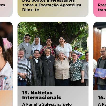
Dez pontos interessantes
 em
sobre a Exortação Apostólica
Pre
Dilexi te
tra
13. Notícias
Internacionais
14.
A Família Salesiana pelo
A F