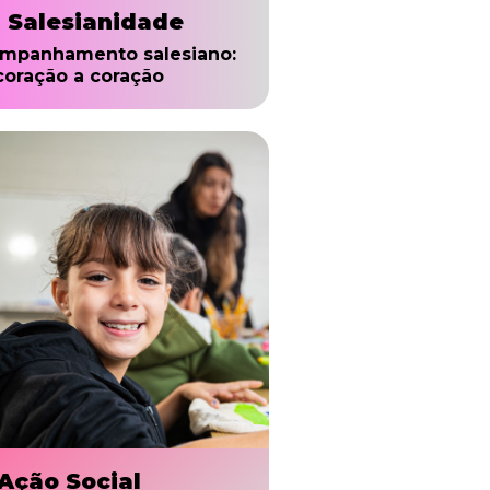
. Salesianidade
mpanhamento salesiano:
coração a coração
 Ação Social