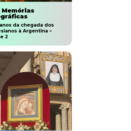
. Memórias
ográficas
 anos da chegada dos
esianos à Argentina –
te 2