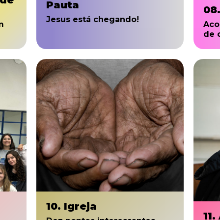
 de
Pauta
08
Jesus está chegando!
m
Aco
de 
10. Igreja
11.