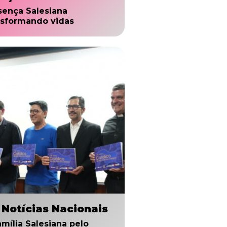
sença Salesiana
nsformando vidas
 Notícias Nacionais
amília Salesiana pelo