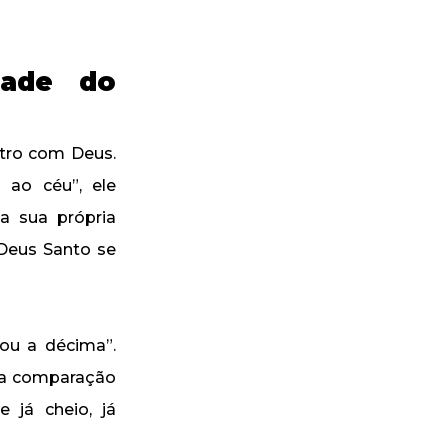
dade do
ntro com Deus.
 ao céu”, ele
a sua própria
Deus Santo se
dou a décima”.
e a comparação
 já cheio, já