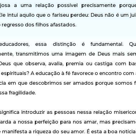
ajosa a uma relação possível precisamente porq
Ele intui aquilo que o fariseu perdeu: Deus não é um j
 regresso dos filhos afastados.
ucadores, essa distinção é fundamental. Qu
mente, transmitimos uma imagem de Deus mais se
Deus que observa, avalia, premia ou castiga com b
espirituais? A educação à fé favorece o encontro com a
cia em que descobrimos ser amados porque somos fi
a fragilidade.
ignifica introduzir as pessoas nessa relação miserico
arda a nossa perfeição para nos amar, mas precisam
 manifesta a riqueza do seu amor. É esta a boa notíc