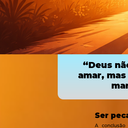
“Deus não
amar, mas
man
Ser pec
A conclusão 