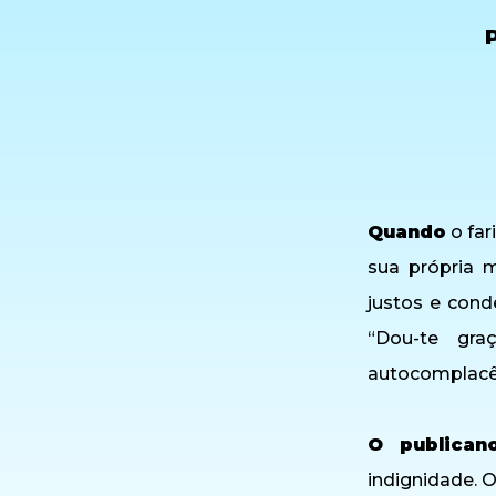
P
Quando
o far
sua própria 
justos e con
“Dou-te gr
autocomplacê
O publican
indignidade. 