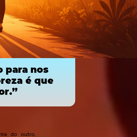
o para nos
reza é que
or.”
nte do outro,