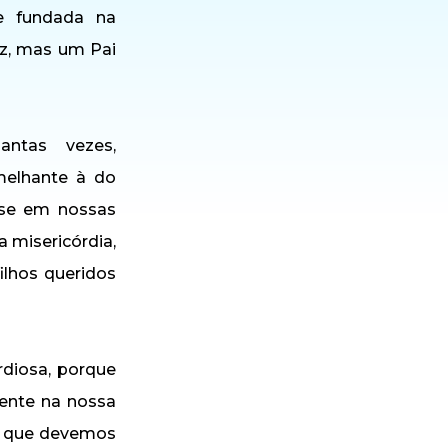
ue fundada na
uiz, mas um Pai
antas vezes,
melhante à do
ase em nossas
 misericórdia,
lhos queridos
rdiosa, porque
ente na nossa
ia que devemos