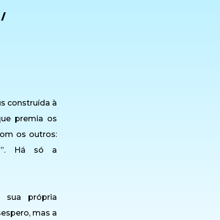
 /
s construída à
que premia os
om os outros:
s”. Há só a
a sua própria
sespero, mas a