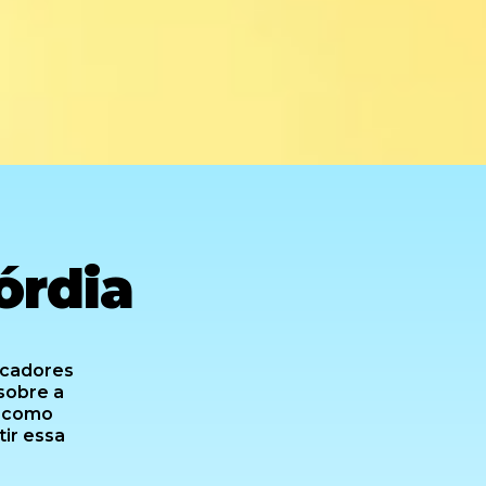
órdia
ducadores
sobre a
e como
ir essa