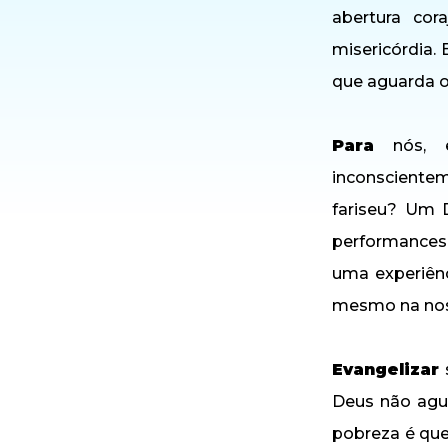
abertura cor
misericórdia. 
que aguarda o
Para
nós, ed
inconsciente
fariseu? Um 
performances 
uma experiên
mesmo na noss
Evangelizar
s
Deus não agu
pobreza é que