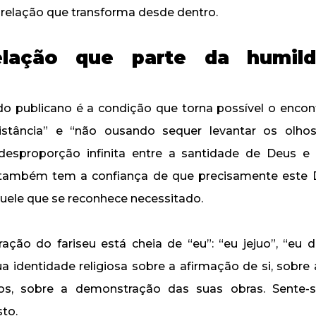
 relação que transforma desde dentro.
lação que parte da humil
o publicano é a condição que torna possível o enco
istância” e “não ousando sequer levantar os olhos
desproporção infinita entre a santidade de Deus e 
 também tem a confiança de que precisamente este 
quele que se reconhece necessitado.
ração do fariseu está cheia de “eu”: “eu jejuo”, “eu 
ua identidade religiosa sobre a afirmação de si, sobr
s, sobre a demonstração das suas obras. Sente-se
sto.