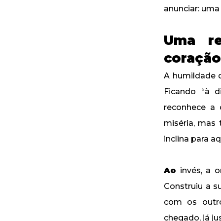
anunciar: uma
Uma re
coração
A humildade d
Ficando “à d
reconhece a 
miséria, mas
inclina para a
Ao
invés, a o
Construiu a s
com os outro
chegado, já ju