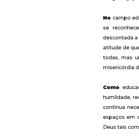
No
campo educ
se reconhec
descontada a 
atitude de qu
todas, mas u
misericórdia d
Como
educad
humildade, re
contínua nec
espaços em q
Deus tais com