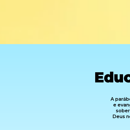
Educ
A parábo
e evan
sober
Deus n