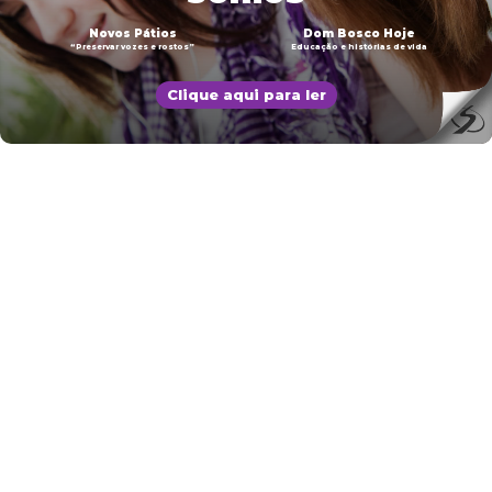
Novos Pátios
Dom Bosco Hoje
“Preservar vozes e rostos”
Educação e histórias de vida
Clique aqui para ler