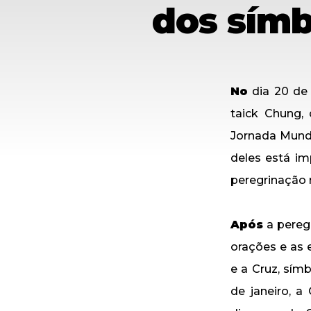
dos símb
No
dia 20 de 
taick Chung,
Jornada Mund
deles está i
peregrinação 
Após
a peregr
orações e as 
e a Cruz, sím
de janeiro, a