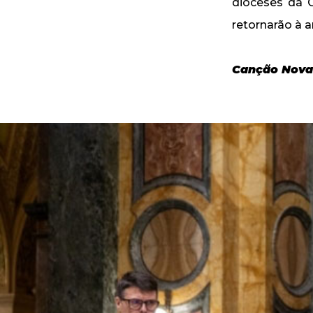
dioceses da C
retornarão à 
Canção Nova