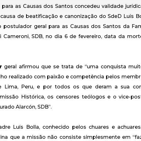
o
para as Causas dos Santos concedeu validade jurídi
causa de beatificação e canonização do SdeD Luís Bo
o postulador geral para as Causas dos Santos da Famí
gi Cameroni, SDB, no dia 6 de fevereiro, data da mor
r
geral afirmou que se trata de “uma conquista muito 
alho realizado com paixão e competência pelos membr
e Lima, Peru, e por todos os que deram a sua con
missão Histórica, os censores teólogos e o vice-pos
urado Alarcón, SDB”.
dre Luís Bolla, conhecido pelos chuares e achuare
sina que a missão não consiste simplesmente em “faz