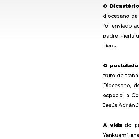
O Dicastéri
diocesano da 
foi enviado a
padre Pierlui
Deus.
O postulado
fruto do trab
Diocesano, d
especial a Co
Jesús Adrián J
A vida
do pa
Yankuam’, en