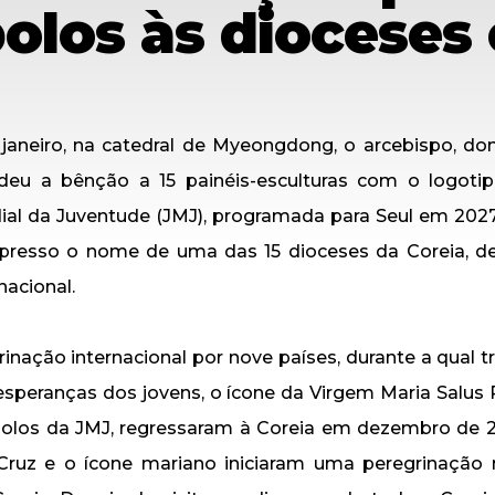
olos às dioceses
janeiro, na catedral de Myeongdong, o arcebispo, d
 deu a bênção a 15 painéis-esculturas com o logoti
ial da Juventude (JMJ), programada para Seul em 202
mpresso o nome de uma das 15 dioceses da Coreia, de
nacional.
inação internacional por nove países, durante a qual t
esperanças dos jovens, o ícone da Virgem Maria Salus
bolos da JMJ, regressaram à Coreia em dezembro de 2
 Cruz e o ícone mariano iniciaram uma peregrinação 