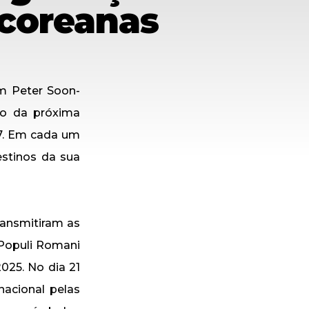
 coreanas
om Peter Soon-
po da próxima
7. Em cada um
stinos da sua
ransmitiram as
 Populi Romani
025. No dia 21
nacional pelas