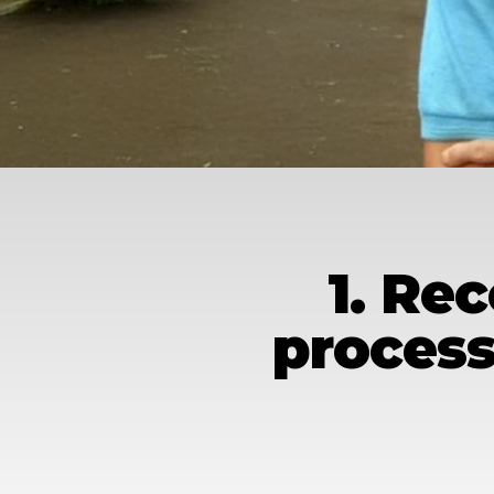
1. Re
process